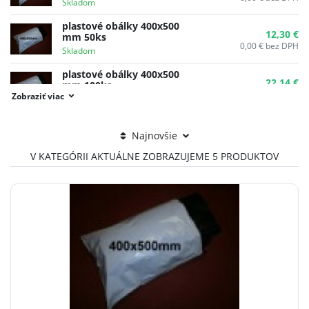
Skladom
plastové obálky 400x500
12,30 €
mm 50ks
0,00 €
bez DPH
Skladom
plastové obálky 400x500
22,14 €
mm 100ks
0,00 €
bez DPH
Zobraziť viac
Skladom
Najnovšie
V KATEGÓRII AKTUÁLNE ZOBRAZUJEME 5 PRODUKTOV