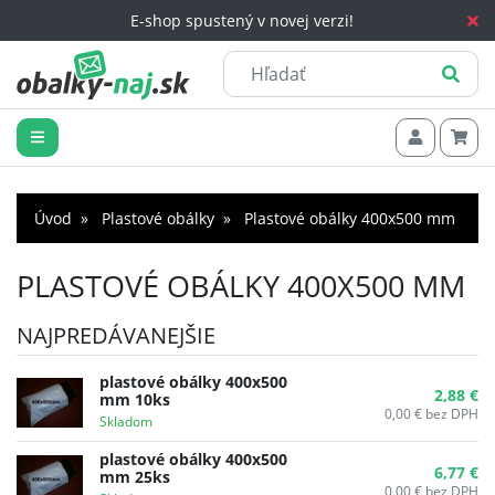
E-shop spustený v novej verzi!
Úvod
Plastové obálky
Plastové obálky 400x500 mm
PLASTOVÉ OBÁLKY 400X500 MM
NAJPREDÁVANEJŠIE
plastové obálky 400x500
2,88 €
mm 10ks
0,00 €
bez DPH
Skladom
plastové obálky 400x500
6,77 €
mm 25ks
0,00 €
bez DPH